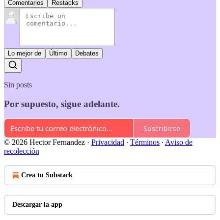
Comentarios
Restacks
Lo mejor de
Último
Debates
Sin posts
Por supuesto, sigue adelante.
Suscribirse
© 2026 Hector Fernandez
·
Privacidad
∙
Términos
∙
Aviso de
recolección
Crea tu Substack
Descargar la app